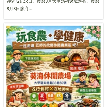
神誕辰紀念日、農曆3月大甲媽祖遶境進香、農曆
8月8日廖府...