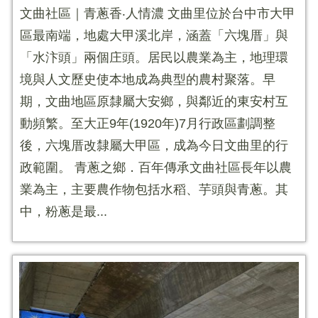
文曲社區｜青蔥香‧人情濃 文曲里位於台中市大甲
區最南端，地處大甲溪北岸，涵蓋「六塊厝」與
「水汴頭」兩個庄頭。居民以農業為主，地理環
境與人文歷史使本地成為典型的農村聚落。早
期，文曲地區原隸屬大安鄉，與鄰近的東安村互
動頻繁。至大正9年(1920年)7月行政區劃調整
後，六塊厝改隸屬大甲區，成為今日文曲里的行
政範圍。 青蔥之鄉．百年傳承文曲社區長年以農
業為主，主要農作物包括水稻、芋頭與青蔥。其
中，粉蔥是最...