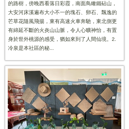
的路樹，傍晚西看落日彩霞，南面鳥瞰鐵砧山，
大安河床溪遍布大小不一的塊石、卵石、飄逸的
芒草花隨風飛揚，東有高速火車奔馳，東北側更
有綿延不斷的火炎山山脈，令人心曠神怡，有置
身於世外桃源的感受，猶如來到了人間仙境。2.
冷泉是本社區的秘...