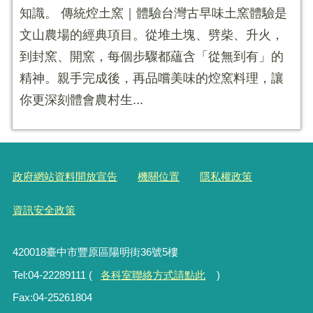
知識。 傳統焢土窯｜體驗台灣古早味土窯體驗是
文山農場的經典項目。從堆土塊、劈柴、升火，
到封窯、開窯，每個步驟都蘊含「從無到有」的
精神。親手完成後，再品嚐美味的焢窯料理，讓
你更深刻體會農村生...
政府網站資料開放宣告
機關位置
隱私權政策
資訊安全政策
420018臺中市豐原區陽明街36號5樓
Tel:04-22289111 (
各科室聯絡方式請點此
)
Fax:04-25261804