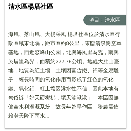
清水區楊厝社區
項目：清水區
海風、落山風、大楊采風 楊厝社區位於清水區行
政區域東北隅，距市區約8公里，東臨清泉崗空軍
基地，西近鰲峰山公園，北與海風里為臨，南與
吳厝里為界，面積約222.78公頃。地處大肚山臺
地，地質為紅土壤，土壤因富含鐵、鋁等金屬離
子，經長時間的氧化作用而形成了紅色的氧化
鐵、氧化鋁。紅土壤因滲水性不佳，因此本地有
句俗諺「好天硬梆梆，壞天湳湫湫」。本區因無
健全水利灌溉系統，故長年為旱作區，務農需依
賴老天降下雨水...