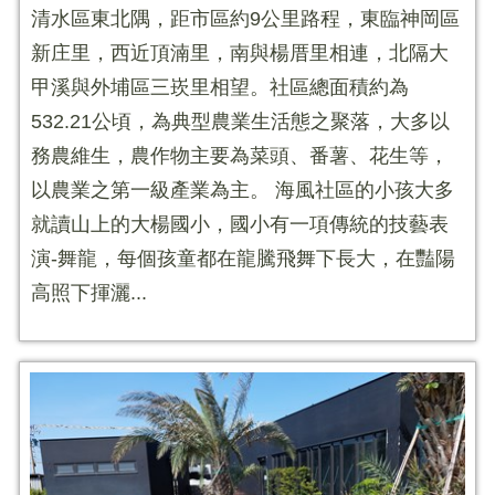
清水區東北隅，距市區約9公里路程，東臨神岡區
新庄里，西近頂湳里，南與楊厝里相連，北隔大
甲溪與外埔區三崁里相望。社區總面積約為
532.21公頃，為典型農業生活態之聚落，大多以
務農維生，農作物主要為菜頭、番薯、花生等，
以農業之第一級產業為主。 海風社區的小孩大多
就讀山上的大楊國小，國小有一項傳統的技藝表
演-舞龍，每個孩童都在龍騰飛舞下長大，在豔陽
高照下揮灑...