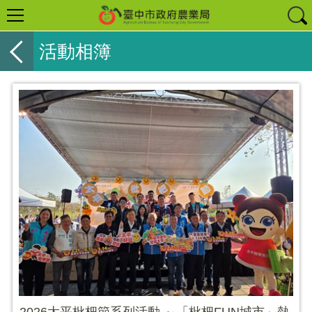
活動相簿
2026太平枇杷節系列活動 ～「枇杷FUN城市」熱