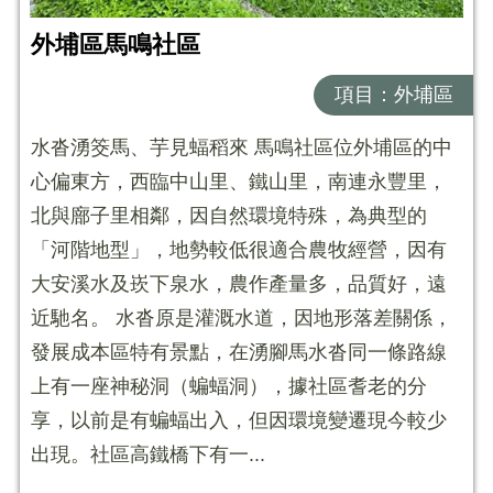
外埔區馬鳴社區
項目：外埔區
水沓湧筊馬、芋見蝠稻來 馬鳴社區位外埔區的中
心偏東方，西臨中山里、鐵山里，南連永豐里，
北與廍子里相鄰，因自然環境特殊，為典型的
「河階地型」，地勢較低很適合農牧經營，因有
大安溪水及崁下泉水，農作產量多，品質好，遠
近馳名。 水沓原是灌溉水道，因地形落差關係，
發展成本區特有景點，在湧腳馬水沓同一條路線
上有一座神秘洞（蝙蝠洞），據社區耆老的分
享，以前是有蝙蝠出入，但因環境變遷現今較少
出現。社區高鐵橋下有一...