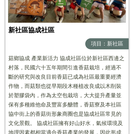
新社區協成社區
項目：新社區
菇鄉協成 產業新活力 協成社區位於新社區西邊之
村落，民國六十五年期間引進香菇栽培，經過不
斷的研究與改良目前香菇已成為社區最重要經濟
作物，而菇類也從早期段木種植改良成以木削裝
於塑膠袋內，作為太空包栽培，大大提升產量並
保有多種維他命及豐富多醣體，香菇寮及本社區
協中街上的香菇街形象商圈也是協成社區常見的
文化景觀。 協成社區擁有好山好水，氣候環境及
地理因素都相當適合香菇產業的發展，因此形成