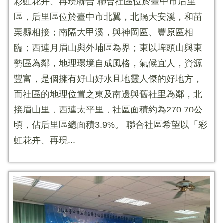
彩虹花卉、再現聯合 聯合社區位於臺中市后里
區，后里區位於臺中市北翼，北隔大安溪，和苗
栗縣相接；南隔大甲溪，與神岡區、豐原區相
臨；西連月眉山與外埔區為界；東以埤頭山與東
勢區為鄰，地理環境自成風格，氣候宜人，資源
豐富，是個擁有好山好水且地靈人傑的好地方，
而社區的地理位置之東及南邊與舊社里為鄰，北
接眉山里，西連太平里，社區面積約為270.70公
頃，佔后里區總面積3.9%。 聯合社區希望以「彩
虹花卉、再現...