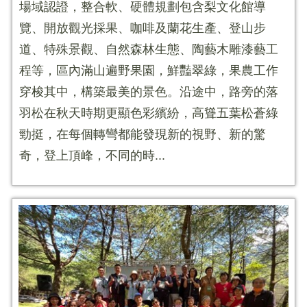
場域認證，整合軟、硬體規劃包含梨文化館導
覽、開放觀光採果、咖啡及蘭花生產、登山步
道、特殊景觀、自然森林生態、陶藝木雕漆藝工
程等，區內滿山遍野果園，鮮豔翠綠，果農工作
穿梭其中，構築最美的景色。沿途中，路旁的落
羽松在秋天時期更顯色彩繽紛，高聳五葉松蒼綠
勁挺，在每個轉彎都能發現新的視野、新的驚
奇，登上頂峰，不同的時...