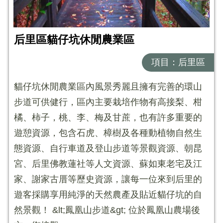
后里區貓仔坑休閒農業區
項目：后里區
貓仔坑休閒農業區內風景秀麗且擁有完善的環山
步道可供健行，區內主要栽培作物有高接梨、柑
橘、柿子，桃、李、梅及甘蔗，也有許多重要的
遊憩資源，包含石虎、樟樹及各種動植物自然生
態資源、自行車道及登山步道等景觀資源、朝昆
宮、后里佛教蓮社等人文資源、蘇如東老宅及江
家、謝家古厝等歷史資源，讓每一位來到后里的
遊客採購享用純淨的天然農產及貼近貓仔坑的自
然景觀！ &lt;鳳凰山步道&gt; 位於鳳凰山農場後