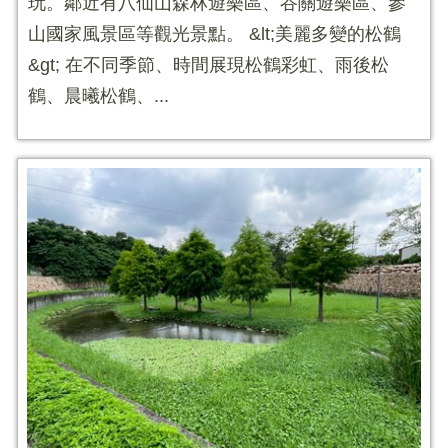
玩。鄰近有八仙山森林遊樂區、谷關遊樂區、參
山國家風景區等觀光景點。 &lt;美麗多變的松鶴
&gt; 在不同季節、時間展現松鶴彩虹、雨後松
鶴、晨曦松鶴、...