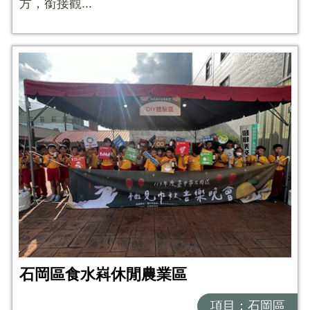
方，銜接觀...
石岡區食水嵙休閒農業區
項目：石岡區