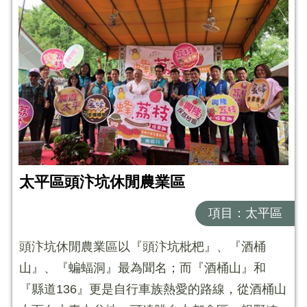
太平區頭汴坑休閒農業區
項目：太平區
頭汴坑休閒農業區以『頭汴坑枇杷』、『酒桶
山』、『蝙蝠洞』最為聞名；而『酒桶山』和
『縣道136』更是自行車族熱愛的路線，從酒桶山