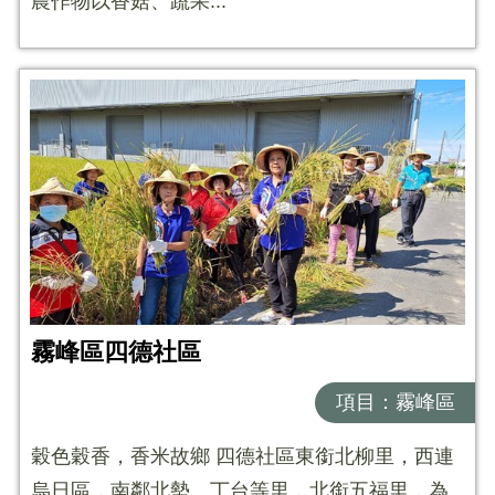
農作物以香菇、蔬果...
霧峰區四德社區
項目：霧峰區
穀色穀香，香米故鄉 四德社區東銜北柳里，西連
烏日區，南鄰北勢、丁台等里，北銜五福里，為