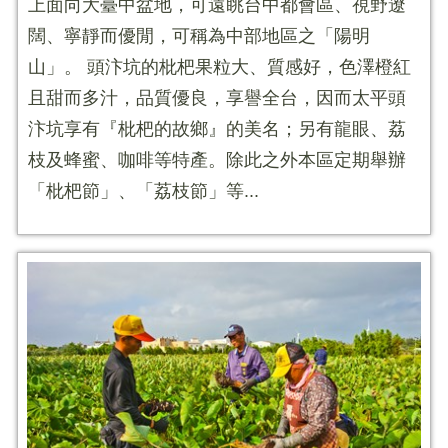
上面向大臺中盆地，可遠眺台中都會區、視野遼
闊、寧靜而優閒，可稱為中部地區之「陽明
山」。 頭汴坑的枇杷果粒大、質感好，色澤橙紅
且甜而多汁，品質優良，享譽全台，因而太平頭
汴坑享有『枇杷的故鄉』的美名；另有龍眼、荔
枝及蜂蜜、咖啡等特產。除此之外本區定期舉辦
「枇杷節」、「荔枝節」等...