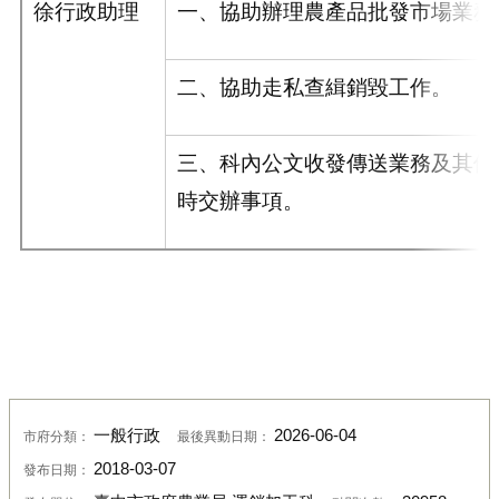
徐行政助理
一、協助辦理農產品批發市場業務
二、協助走私查緝銷毀工作。
三、科內公文收發傳送業務及其他
時交辦事項。
一般行政
2026-06-04
市府分類：
最後異動日期：
2018-03-07
發布日期：