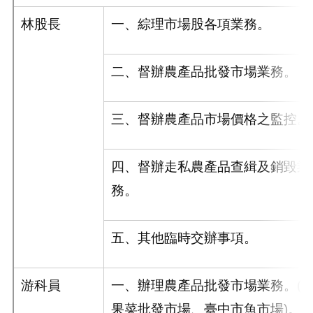
林股長
一、綜理市場股各項業務。
二、督辦農產品批發市場業務。
三、督辦農產品市場價格之監控。
四、督辦走私農產品查緝及銷毀業
務。
五、其他臨時交辦事項。
游科員
一、辦理農產品批發市場業務。
(
果菜批發市場、臺中市魚市場
)
。
(