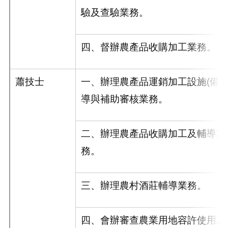
驗及查驗業務。
四、督辦農產品收購加工業務。
蕭技士
一、辦理農產品運銷加工設施
(
備
)
導與補助審核業務。
二、辦理農產品收購加工及輔導業
務。
三、辦理農村酒莊輔導業務。
四、會辦審查農業用地容許使用及