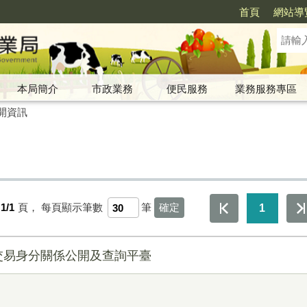
首頁
網站導
本局簡介
市政業務
便民服務
業務服務專區
開資訊
1/1
頁，
每頁顯示筆數
筆
1
交易身分關係公開及查詢平臺