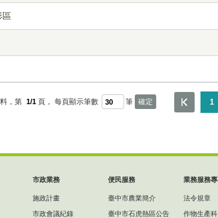
形區
資料，第
1/1
頁，
每頁顯示筆數
筆
1
市政業務
便民服務
業務服務專
施政計畫
臺中市農業簡介
法令規章
市政會議紀錄
臺中市石虎熱區公告
作物生產科