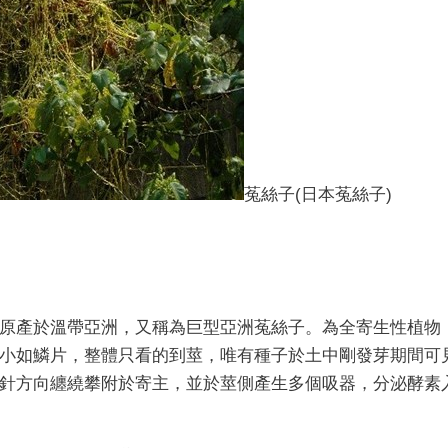
菟絲子(
日本菟絲子)
原產於溫帶亞洲，又稱為巨型亞洲菟絲子。為全寄生性植物
小如鱗片，整體只看的到莖，唯有種子於土中剛發芽期間可
針方向纏繞攀附於寄主，並於莖側產生多個吸器，分泌酵素