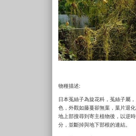
物種描述
:
日本菟絲子為旋花科，菟絲子屬，
色，外觀如藤蔓卻無葉，葉片退化
地上部搜尋到寄主植物後，以逆時
分，並斷掉與地下部根的連結。