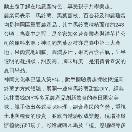
動主題了解在地農產特色，享受親子共學樂趣。
農業局表示，馬鈴薯、黑葉荔枝、百合花及神農雞蛋
均是神岡區重要農產品，其中馬鈴薯種植面積約243
公頃，為臺中之冠，是多家知名速食業者與洋芋片公
司的原料來源；神岡的黑葉荔枝亦是臺中第三大產
地，果肉質地細膩、圓潤多汁，果肉富含香氣，呈半
透明的凝脂狀，甜度高、風味鮮美，是消費者喜愛的
夏日果品。
神岡文化季已邁入第8年，動手體驗農趣採收挖掘馬
鈴薯的方式體驗，展開一連串馬鈴薯甜點DIY、經典
涼拌薯絲DIY等多元農產品創新飲食的春日限定美
貴賓與小朋友合影
味，親手做出各式美味料理，體會農民的辛勞，重視
土地與糧食的珍貴，並親自體驗收成樂趣。現場並舉
辦植物拓印扇子、彩繪旋轉木馬及「植」感編織等多