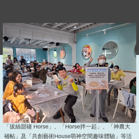
為推廣行銷神岡區的豐富農產品，並落實全民食農教
育，臺中市政府農業局委請神岡區公所於(115)年3月
7日(星期六)8時20分假靝馬畜牧場舉辦2026神岡文化
季～綠藝生活節の「神馬到來．Horse農來！」活
動，讓參與民眾藉由「揪煮飯寶壽司雙饗 DIY」、
「拔絲甜碰 Horse」、「Horse拌一起」、「神農大
補帖」及「共創藝術House萌神空間趣味體驗」等活