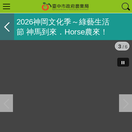
2026神岡文化季～綠藝生活
節 神馬到來．Horse農來！
4
/ 6