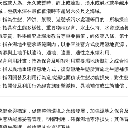
天然或人為、永久或暫時、靜止或流動、淡水或鹹水或半鹹
域，包括水深在最低低潮時不超過六公尺之海域。
：指為生態、滯洪、景觀、遊憩或污水處理等目的，所模擬
：指具有生態多樣性、重要物種保育、水土保持、水資源涵
觀美質、科學研究及環境教育等重要價值，經依第八條、第
：指在濕地生態承載範圍內，以兼容並蓄方式使用濕地資源
資源與土地予以適時、適地、適量、適性之永續利用。
保育利用計畫：指為保育及明智利用重要濕地所擬訂之綜合
：指以異地重建棲息地方式，復育濕地生態所實施之生態補
：指因開發及利用行為造成濕地面積或生態功能損失，對生
：指開發及利用行為經實施衝擊減輕、異地補償或生態補償
統健全與穩定，促進整體環境之永續發展，加強濕地之保育
生態功能應妥善管理、明智利用，確保濕地零淨損失；其保
應優先保護，並維繫其水資源系統。