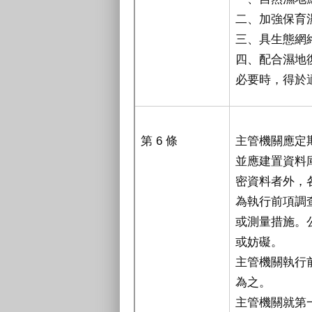
二、加強保育
三、具生態網
四、配合濕地
必要時，得於
第 6 條
主管機關應定
並應建置資料
密資料者外，
為執行前項調
或測量措施。
或妨礙。
主管機關執行
為之。
主管機關就第