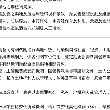
濕地之動植物資源。
絡意義之濕地及濕地周邊環境和景觀，應妥善整體規劃及維
復育、防洪滯洪、水質淨化、水資源保育及利用、景觀及遊
適當地區以適當方式闢建人工濕地。
期會同有關機關進行濕地生態、污染與周邊社會、經濟、土
庫與專屬網頁，供各相關單位使用，並定期更新資料與發布
各有關機關應配合提供濕地相關資料。
查，主管機關或受託機關、團體得派員攜帶證明文件，進入
公、私有土地權利人或管理人，除涉及軍事機密者，應會同
前項調查時，應先以書面通知公、私有土地權利人或管理人
一項業務得委任所屬機關（構）或委託其他機關（構）、學