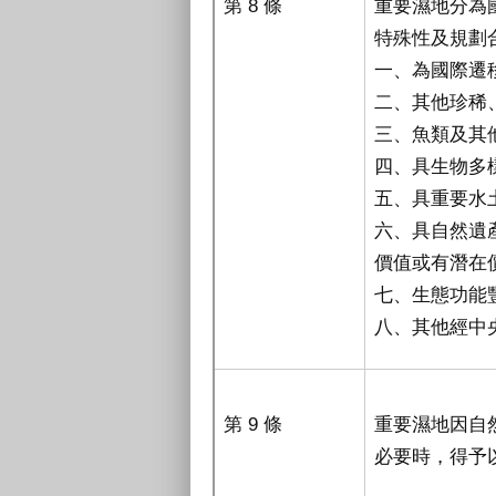
第 8 條
重要濕地分為
特殊性及規劃
一、為國際遷
二、其他珍稀
三、魚類及其
四、具生物多
五、具重要水
六、具自然遺
價值或有潛在
七、生態功能
八、其他經中
第 9 條
重要濕地因自
必要時，得予