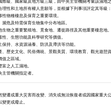
國際級、國家級及地方級三級，由中央主管機關考量該濕地
合理性和土地所有權人意願等，並根據下列事項評定其等級
移性物種棲息及保育之重要環境。
、瀕危及特需保育生物集中分布地區。
他生物之重要繁殖地、覓食地、遷徙路徑及其他重要棲息地
樣性、生態功能及科學研究等價值。
土保持、水資源涵養、防洪及滯洪等功能。
產、歷史文化、民俗傳統、景觀美質、環境教育、觀光遊憩
價值之區域。
豐富之人工濕地。
央主管機關指定者。
然變遷或重大災害而改變、消失或無法恢復者或因國家重大
以變更或廢止。