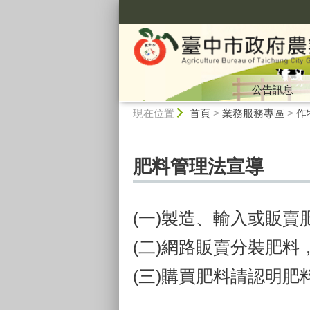
:::
公告訊息
:::
現在位置
首頁
>
業務服務專區
>
作
肥料管理法宣導
(一)製造、輸入或販
(二)網路販賣分裝肥
(三)購買肥料請認明