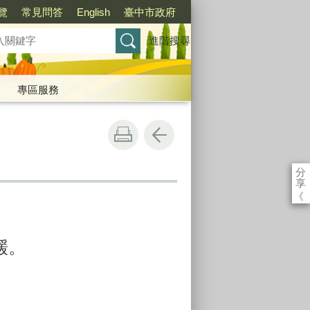
覽
常見問答
English
臺中市政府
進階搜尋
專區服務
分
享
《
鍰。
。