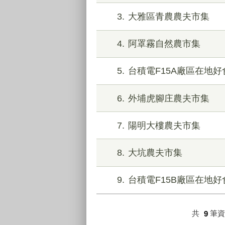
3
大雅區青農農夫市集
4
阿罩霧自然農市集
5
台積電F15A廠區在地
6
外埔虎腳庄農夫市集
7
陽明大樓農夫市集
8
大坑農夫市集
9
台積電F15B廠區在地
共
9
筆