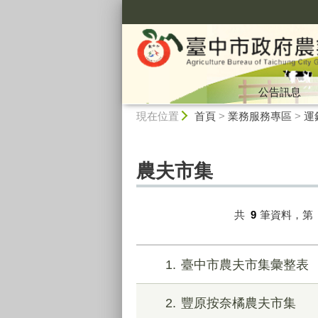
:::
公告訊息
:::
現在位置
首頁
>
業務服務專區
>
運
農夫市集
共
9
筆資料，第
1
臺中市農夫市集彙整表
2
豐原按奈橘農夫市集