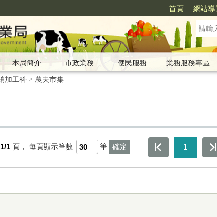
首頁
網站導
本局簡介
市政業務
便民服務
業務服務專區
銷加工科
>
農夫市集
1/1
頁，
每頁顯示筆數
筆
1