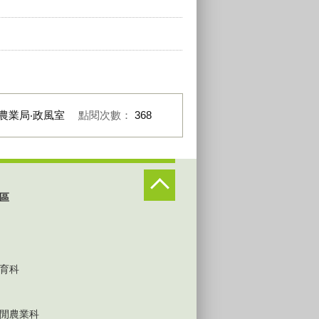
農業局‧政風室
點閱次數：
368
區
育科
閒農業科