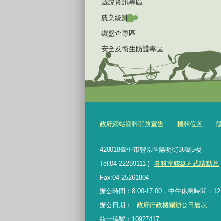
遊說資訊專區
農業統計
碳盤查專區
安全及衛生防護專區
政府網站資料開放宣告
機關位置
420018臺中市豐原區陽明街36號5樓
Tel:04-22289111 (
各科室聯絡方式請點此
Fax:04-25261804
辦公時間：8:00-17:00，中午休息時間：12:00
辦公日期：
政府行政機關辦公日曆表
統一編號：10927417