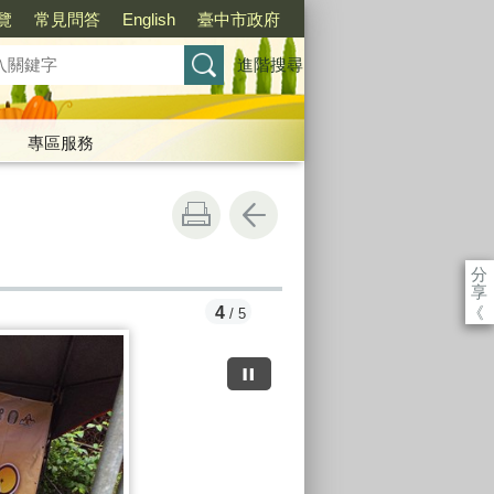
覽
常見問答
English
臺中市政府
進階搜尋
專區服務
分
享
《
5
/ 5