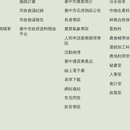
施政計畫
臺中市農業簡介
法令規章
市政會議紀錄
臺中市石虎熱區公告
作物生產科
市政會議報告
長者專區
林務自然保
務職掌
臺中市政府資料開放
農業氣象專區
畜牧科
平台
人民申請業務辦理專
農會輔導休
區
運銷加工科
活動相簿
農地利用管
臺中優質農產品
秘書室
線上電子書
人事室
表單下載
會計室
網站連結
政風室
常見問答
影音專區