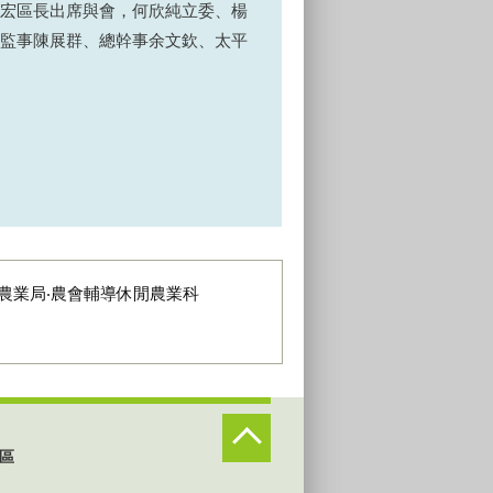
宏區長出席與會，何欣純立委、楊
監事陳展群、總幹事余文欽、太平
農業局‧農會輔導休閒農業科
區