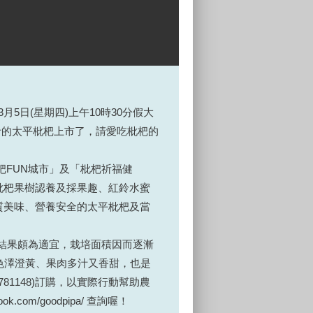
5日(星期四)上午10時30分假大
汁的太平枇杷上市了，請愛吃枇杷的
杷FUN城市」及「枇杷祈福健
枇杷果樹認養及採果趣、紅鈴水蜜
質美味、營養安全的太平枇杷及當
結果頗為適宜，栽培面積因而逐漸
、色澤澄黃、果肉多汁又香甜，也是
1148)訂購，以實際行動幫助農
om/goodpipa/ 查詢喔！