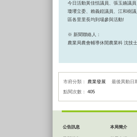
今日活動黃佳恬議員、張玉嬿議員
瓊瓔立委、賴義鍠議員、江和樹議
區各里里長均到場參與活動!
※ 新聞聯絡人：
農業局農會輔導休閒農業科 沈技士 04-
市府分類：
農業發展
最後異動日
點閱次數：
405
:::
公告訊息
本局簡介