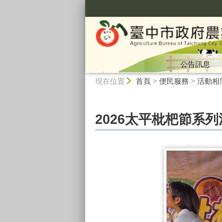
:::
公告訊息
:::
現在位置
首頁
>
便民服務
>
活動相
2026太平枇杷節系