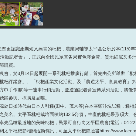
更認識產期短又嬌貴的枇杷，農業局輔導太平區公所於本(115)年3月
杷節活動記者會」，正式向全國民眾宣告果實色澤金黃、質地細膩又多
節購買。
農會，於3月14日起展開一系列枇杷推廣行銷，首先由公所舉辦「枇
枇杷評鑑會」、「枇杷產業文化活動」及「農遊太平、食農教育」(
方巾手作趣)等一連串行銷活動，並透過記者會宣傳系列活動，將優
踴躍參與、採購及品嚐。
源於日據時代由日本人引種(田中、茂木等)在本區頭汴坑試種，種植
之美名。太平區枇杷栽培面積約132.5公頃，生產的枇杷果形碩大
先品嚐最道地的美味枇杷，民眾可自行向太平區農會(電話：04-2278
節相關活動資訊，可至太平枇杷節臉書https://www.facebook.c