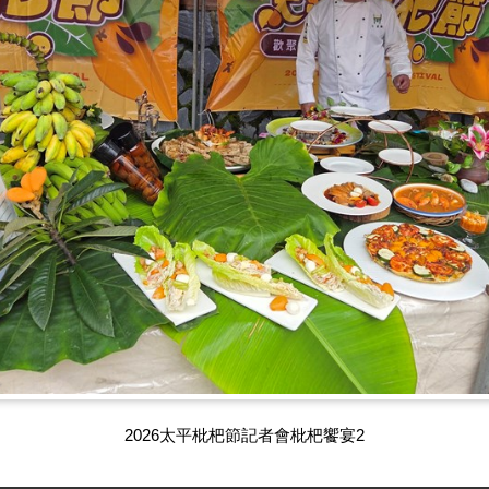
2026太平枇杷節記者會枇杷饗宴3