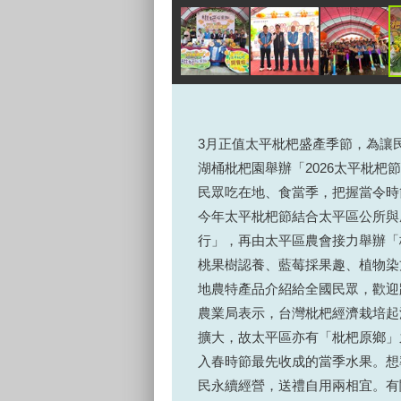
3月正值太平枇杷盛產季節，為讓民眾
湖桶枇杷園舉辦「2026太平枇
民眾吃在地、食當季，把握當令時
今年太平枇杷節結合太平區公所與
行」，再由太平區農會接力舉辦「
桃果樹認養、藍莓採果趣、植物染
地農特產品介紹給全國民眾，歡迎
農業局表示，台灣枇杷經濟栽培起
擴大，故太平區亦有「枇杷原鄉」
入春時節最先收成的當季水果。想率
民永續經營，送禮自用兩相宜。有關太平枇杷