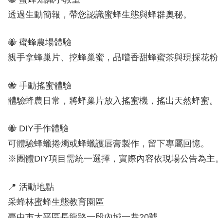
透過生動簡報，帶您認識蜜蜂生態與蜂群奧秘。
🐝 蜜蜂農場體驗
親手拿蜂巢片、挖蜂巢蜜，品嚐香甜蜂蜜茶與現採花粉
🐝 手動搖蜜體驗
體驗蜂農日常，將蜂巢片放入搖蜜機，搖出天然蜂蜜。
🐝 DIY手作體驗
可體驗蜂蠟捲燭或蜂蠟護唇膏製作，留下專屬回憶。
※
團體
DIY
項目需統一選擇，實際內容依現場公告為主
📍 活動地點
采蜂林蜜蜂生態教育園區
臺中市太平區長龍路一段內城一巷
20
號