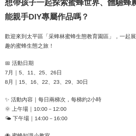
想帶孩子一起探索蜜蜂世界、體驗蜂
能親手DIY專屬作品嗎？
歡迎來到太平區「采蜂林蜜蜂生態教育園區」，一起展
趣的蜜蜂生態之旅！
📅 活動日期
7
月｜
5
、
11
、
25
、
26
日
8
月｜
15
、
16
、
22
、
23
、
29
、
30
日
✨ 活動內容｜每日兩梯次，每梯約
2
小時
🌞 上午場｜
10:00
－
12:00
🌤 下午場｜
14:00
－
16:00
🐝 蜜蜂知識小教室