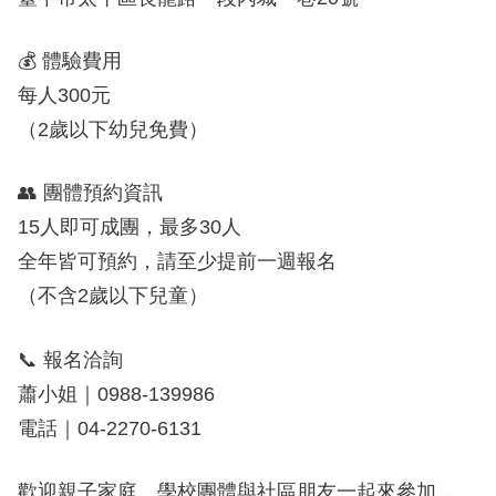
💰 體驗費用
每人
300
元
（
2
歲以下幼兒免費）
👥 團體預約資訊
15
人即可成團，最多
30
人
全年皆可預約，請至少提前一週報名
（不含
2
歲以下兒童）
📞 報名洽詢
蕭小姐｜
0988-139986
電話｜
04-2270-6131
歡迎親子家庭、學校團體與社區朋友一起來參加，