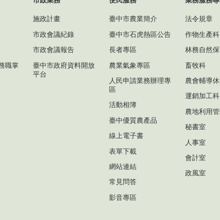
市政業務
便民服務
業務服務專
施政計畫
臺中市農業簡介
法令規章
市政會議紀錄
臺中市石虎熱區公告
作物生產科
市政會議報告
長者專區
林務自然保
務職掌
臺中市政府資料開放
農業氣象專區
畜牧科
平台
人民申請業務辦理專
農會輔導休
區
運銷加工科
活動相簿
農地利用管
臺中優質農產品
秘書室
線上電子書
人事室
表單下載
會計室
網站連結
政風室
常見問答
影音專區