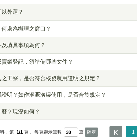
可以外運？
，何處為辦理之窗口？
件及填具事項為何？
販賣業登記，須準備哪些文件？
具之工寮，是否符合核發農用證明之規定？
用證明？如作灌溉溝渠使用，是否合於規定？
什麼？現況如何？
資料，第
1/1
頁，
每頁顯示筆數
筆
1