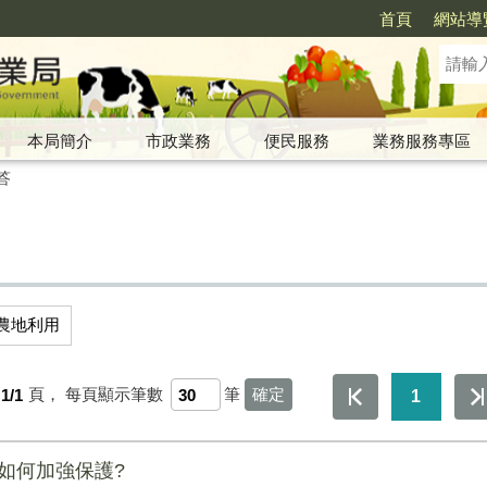
首頁
網站導
本局簡介
市政業務
便民服務
業務服務專區
答
農地利用
1/1
頁，
每頁顯示筆數
筆
1
如何加強保護?